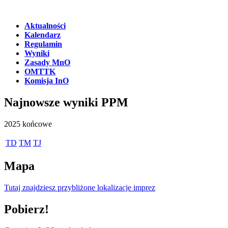
Aktualności
Kalendarz
Regulamin
Wyniki
Zasady MnO
OMTTK
Komisja InO
Najnowsze wyniki PPM
2025 końcowe
TD
TM
TJ
Mapa
Tutaj znajdziesz przybliżone lokalizacje imprez
Pobierz!