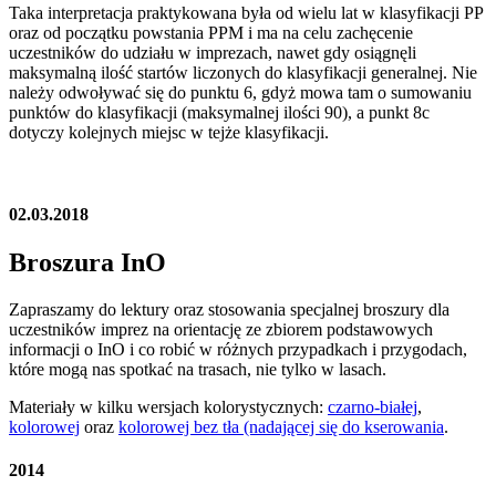
Taka interpretacja praktykowana była od wielu lat w klasyfikacji PP
oraz od początku powstania PPM i ma na celu zachęcenie
uczestników do udziału w imprezach, nawet gdy osiągnęli
maksymalną ilość startów liczonych do klasyfikacji generalnej. Nie
należy odwoływać się do punktu 6, gdyż mowa tam o sumowaniu
punktów do klasyfikacji (maksymalnej ilości 90), a punkt 8c
dotyczy kolejnych miejsc w tejże klasyfikacji.
02.03.2018
Broszura InO
Zapraszamy do lektury oraz stosowania specjalnej broszury dla
uczestników imprez na orientację ze zbiorem podstawowych
informacji o InO i co robić w różnych przypadkach i przygodach,
które mogą nas spotkać na trasach, nie tylko w lasach.
Materiały w kilku wersjach kolorystycznych:
czarno-białej
,
kolorowej
oraz
kolorowej bez tła (nadającej się do kserowania
.
2014