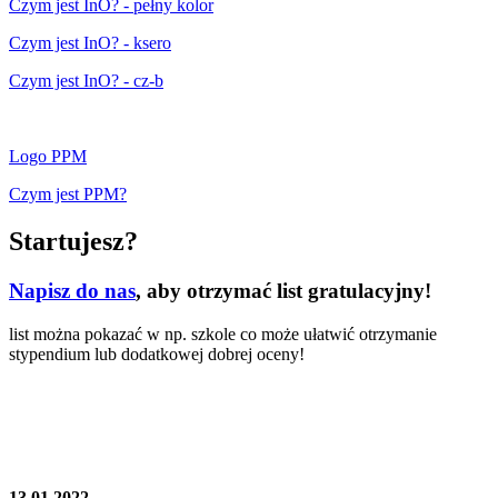
Czym jest InO? - pełny kolor
Czym jest InO? - ksero
Czym jest InO? - cz-b
Logo PPM
Czym jest PPM?
Startujesz?
Napisz do nas
, aby otrzymać list gratulacyjny!
list można pokazać w np. szkole co może ułatwić otrzymanie
stypendium lub dodatkowej dobrej oceny!
13.01.2022